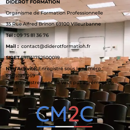
DIDEROT FORMATION
Organisme de Formation Professionnelle
35 Rue Alfred Brinon 69100 Villeurbanne
Tél :
09 75 81 36 76
Mail :
contact@diderotformation.fr
SIRET :
91141752500019
N° d’Activité:
Enregistré sous le numéro
84691952169
Cet enregistrement ne vaut pas agrément de
l’État